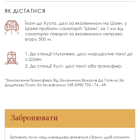
ЯК ДІСТАТИСЯ
Їхати до Хуста, далі за вказівником на Шаян, у
Шаяні проїхати санаторій "Шаян", за 1 км від
санаторію поворот за вказівником направо
вгору 500 м.
1. До станції Мукачево, далі маршрутне таксі до
с.Шаян.
2. До станції Хуст, далі таксі або трансфер.
*Замовлення Трансферу Від Залізничних Вокзалів До Готелю За
Додаткову Плату За Телефоном +38 (098) 703 - 74 - 69.
Забронювати
Заповніть поля і наш менеджер зв'яжеться з Вами, щоб уточнити