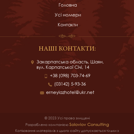
Головна
Усі номери
Контакти
НАШІ КОНТАКТИ:
Закарпатська область, Шаян,
вул. Карпатської Січі, 14
+38 (098) 703-74-69
(03142) 5-93-36
erneylazhotel@ukr.net
© 2023 Усі права зхищені
Soloviov Consulting
Разраблено компанією
Копіювання матеріалів з цього сайту допускається тільки з